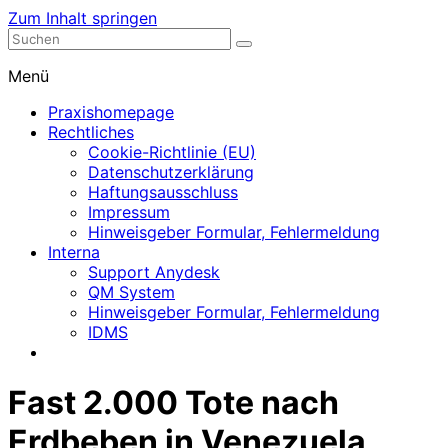
Zum Inhalt springen
Nephrologische Praxis mit Dialyse
Dialyse Leer
Menü
Praxishomepage
Rechtliches
Cookie-Richtlinie (EU)
Datenschutzerklärung
Haftungsausschluss
Impressum
Hinweisgeber Formular, Fehlermeldung
Interna
Support Anydesk
QM System
Hinweisgeber Formular, Fehlermeldung
IDMS
Fast 2.000 Tote nach
Erdbeben in Venezuela