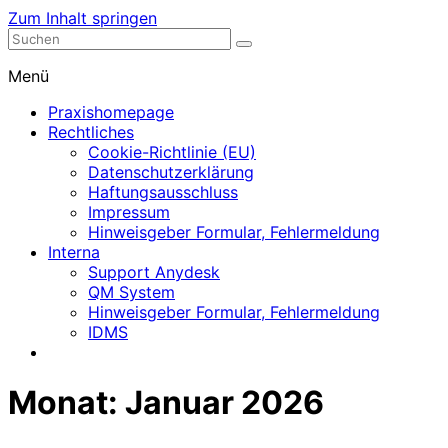
Zum Inhalt springen
Nephrologische Praxis mit Dialyse
Dialyse Leer
Menü
Praxishomepage
Rechtliches
Cookie-Richtlinie (EU)
Datenschutzerklärung
Haftungsausschluss
Impressum
Hinweisgeber Formular, Fehlermeldung
Interna
Support Anydesk
QM System
Hinweisgeber Formular, Fehlermeldung
IDMS
Monat:
Januar 2026