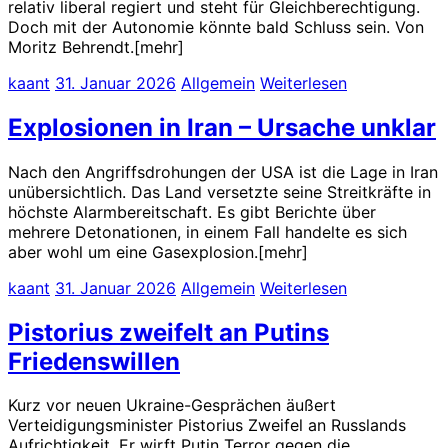
relativ liberal regiert und steht für Gleichberechtigung.
Doch mit der Autonomie könnte bald Schluss sein. Von
Moritz Behrendt.[mehr]
kaant
31. Januar 2026
Allgemein
Weiterlesen
Explosionen in Iran – Ursache unklar
Nach den Angriffsdrohungen der USA ist die Lage in Iran
unübersichtlich. Das Land versetzte seine Streitkräfte in
höchste Alarmbereitschaft. Es gibt Berichte über
mehrere Detonationen, in einem Fall handelte es sich
aber wohl um eine Gasexplosion.[mehr]
kaant
31. Januar 2026
Allgemein
Weiterlesen
Pistorius zweifelt an Putins
Friedenswillen
Kurz vor neuen Ukraine-Gesprächen äußert
Verteidigungsminister Pistorius Zweifel an Russlands
Aufrichtigkeit. Er wirft Putin Terror gegen die