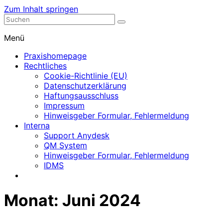
Zum Inhalt springen
Nephrologische Praxis mit Dialyse
Dialyse Leer
Menü
Praxishomepage
Rechtliches
Cookie-Richtlinie (EU)
Datenschutzerklärung
Haftungsausschluss
Impressum
Hinweisgeber Formular, Fehlermeldung
Interna
Support Anydesk
QM System
Hinweisgeber Formular, Fehlermeldung
IDMS
Monat:
Juni 2024