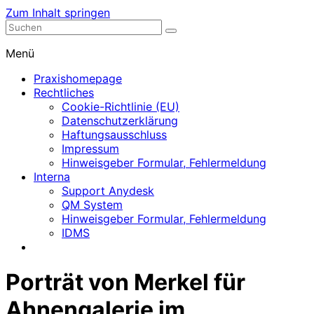
Zum Inhalt springen
Nephrologische Praxis mit Dialyse
Dialyse Leer
Menü
Praxishomepage
Rechtliches
Cookie-Richtlinie (EU)
Datenschutzerklärung
Haftungsausschluss
Impressum
Hinweisgeber Formular, Fehlermeldung
Interna
Support Anydesk
QM System
Hinweisgeber Formular, Fehlermeldung
IDMS
Porträt von Merkel für
Ahnengalerie im