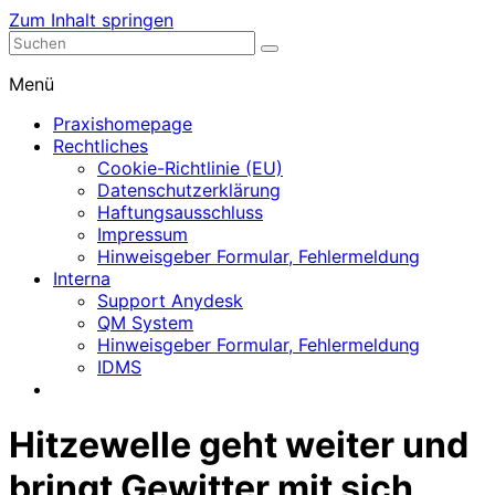
Zum Inhalt springen
Nephrologische Praxis mit Dialyse
Dialyse Leer
Menü
Praxishomepage
Rechtliches
Cookie-Richtlinie (EU)
Datenschutzerklärung
Haftungsausschluss
Impressum
Hinweisgeber Formular, Fehlermeldung
Interna
Support Anydesk
QM System
Hinweisgeber Formular, Fehlermeldung
IDMS
Hitzewelle geht weiter und
bringt Gewitter mit sich