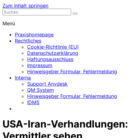
Zum Inhalt springen
Nephrologische Praxis mit Dialyse
Dialyse Leer
Menü
Praxishomepage
Rechtliches
Cookie-Richtlinie (EU)
Datenschutzerklärung
Haftungsausschluss
Impressum
Hinweisgeber Formular, Fehlermeldung
Interna
Support Anydesk
QM System
Hinweisgeber Formular, Fehlermeldung
IDMS
USA-Iran-Verhandlungen:
Vermittler sehen