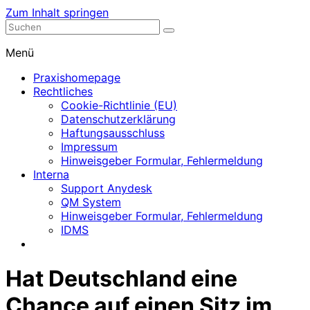
Zum Inhalt springen
Nephrologische Praxis mit Dialyse
Dialyse Leer
Menü
Praxishomepage
Rechtliches
Cookie-Richtlinie (EU)
Datenschutzerklärung
Haftungsausschluss
Impressum
Hinweisgeber Formular, Fehlermeldung
Interna
Support Anydesk
QM System
Hinweisgeber Formular, Fehlermeldung
IDMS
Hat Deutschland eine
Chance auf einen Sitz im