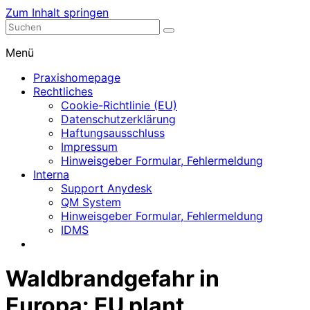
Zum Inhalt springen
Nephrologische Praxis mit Dialyse
Dialyse Leer
Menü
Praxishomepage
Rechtliches
Cookie-Richtlinie (EU)
Datenschutzerklärung
Haftungsausschluss
Impressum
Hinweisgeber Formular, Fehlermeldung
Interna
Support Anydesk
QM System
Hinweisgeber Formular, Fehlermeldung
IDMS
Waldbrandgefahr in
Europa: EU plant