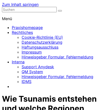
Zum Inhalt springen
Nephrologische Praxis mit Dialyse
Dialyse Leer
Menü
Praxishomepage
Rechtliches
Cookie-Richtlinie (EU)
Datenschutzerklärung
Haftungsausschluss
Impressum
Hinweisgeber Formular, Fehlermeldung
Interna
Support Anydesk
QM System
Hinweisgeber Formular, Fehlermeldung
IDMS
Wie Tsunamis entstehen
und welche Regionen