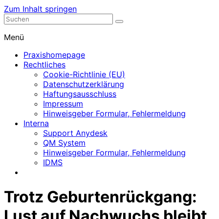
Zum Inhalt springen
Nephrologische Praxis mit Dialyse
Dialyse Leer
Menü
Praxishomepage
Rechtliches
Cookie-Richtlinie (EU)
Datenschutzerklärung
Haftungsausschluss
Impressum
Hinweisgeber Formular, Fehlermeldung
Interna
Support Anydesk
QM System
Hinweisgeber Formular, Fehlermeldung
IDMS
Trotz Geburtenrückgang:
Lust auf Nachwuchs bleibt