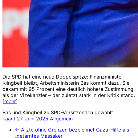
Die SPD hat eine neue Doppelspitze: Finanzminister
Klingbeil bleibt, Arbeitsministerin Bas kommt dazu. Sie
bekam mit 95 Prozent eine deutlich höhere Zustimmung
als der Vizekanzler – der zuletzt stark in der Kritik stand.
[
mehr
]
Bas und Klingbeil zu SPD-Vorsitzenden gewählt
kaant
27. Juni 2025
Allgemein
←
Ärzte ohne Grenzen bezeichnet Gaza-Hilfe als
„getarntes Massaker“