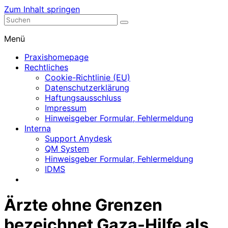
Zum Inhalt springen
Nephrologische Praxis mit Dialyse
Dialyse Leer
Menü
Praxishomepage
Rechtliches
Cookie-Richtlinie (EU)
Datenschutzerklärung
Haftungsausschluss
Impressum
Hinweisgeber Formular, Fehlermeldung
Interna
Support Anydesk
QM System
Hinweisgeber Formular, Fehlermeldung
IDMS
Ärzte ohne Grenzen
bezeichnet Gaza-Hilfe als