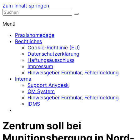
Zum Inhalt springen
Nephrologische Praxis mit Dialyse
Dialyse Leer
Menü
Praxishomepage
Rechtliches
Cookie-Richtlinie (EU)
Datenschutzerklärung
Haftungsausschluss
Impressum
Hinweisgeber Formular, Fehlermeldung
Interna
Support Anydesk
QM System
Hinweisgeber Formular, Fehlermeldung
IDMS
Zentrum soll bei
Munitionsbergung in Nord-