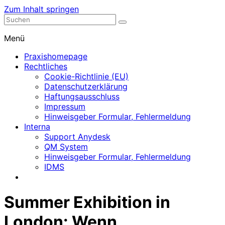
Zum Inhalt springen
Nephrologische Praxis mit Dialyse
Dialyse Leer
Menü
Praxishomepage
Rechtliches
Cookie-Richtlinie (EU)
Datenschutzerklärung
Haftungsausschluss
Impressum
Hinweisgeber Formular, Fehlermeldung
Interna
Support Anydesk
QM System
Hinweisgeber Formular, Fehlermeldung
IDMS
Summer Exhibition in
London: Wenn