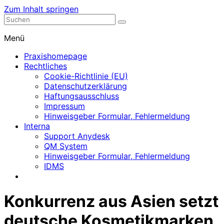
Zum Inhalt springen
Nephrologische Praxis mit Dialyse
Dialyse Leer
Menü
Praxishomepage
Rechtliches
Cookie-Richtlinie (EU)
Datenschutzerklärung
Haftungsausschluss
Impressum
Hinweisgeber Formular, Fehlermeldung
Interna
Support Anydesk
QM System
Hinweisgeber Formular, Fehlermeldung
IDMS
Konkurrenz aus Asien setzt
deutsche Kosmetikmarken