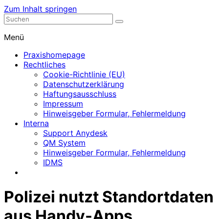
Zum Inhalt springen
Nephrologische Praxis mit Dialyse
Dialyse Leer
Menü
Praxishomepage
Rechtliches
Cookie-Richtlinie (EU)
Datenschutzerklärung
Haftungsausschluss
Impressum
Hinweisgeber Formular, Fehlermeldung
Interna
Support Anydesk
QM System
Hinweisgeber Formular, Fehlermeldung
IDMS
Polizei nutzt Standortdaten
aus Handy-Apps