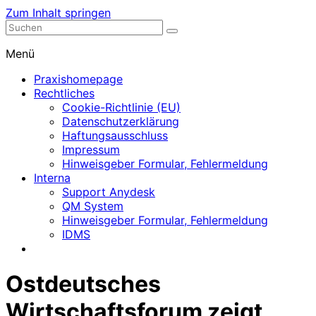
Zum Inhalt springen
Nephrologische Praxis mit Dialyse
Dialyse Leer
Menü
Praxishomepage
Rechtliches
Cookie-Richtlinie (EU)
Datenschutzerklärung
Haftungsausschluss
Impressum
Hinweisgeber Formular, Fehlermeldung
Interna
Support Anydesk
QM System
Hinweisgeber Formular, Fehlermeldung
IDMS
Ostdeutsches
Wirtschaftsforum zeigt