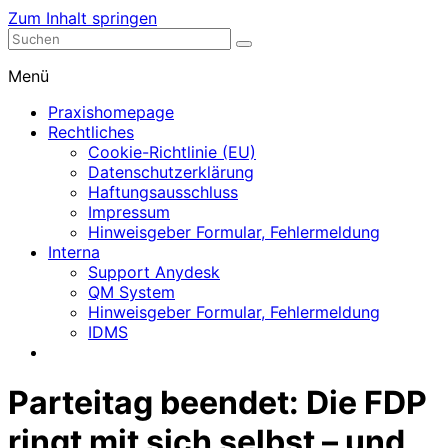
Zum Inhalt springen
Nephrologische Praxis mit Dialyse
Dialyse Leer
Menü
Praxishomepage
Rechtliches
Cookie-Richtlinie (EU)
Datenschutzerklärung
Haftungsausschluss
Impressum
Hinweisgeber Formular, Fehlermeldung
Interna
Support Anydesk
QM System
Hinweisgeber Formular, Fehlermeldung
IDMS
Parteitag beendet: Die FDP
ringt mit sich selbst – und