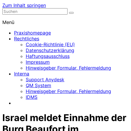
Zum Inhalt springen
Nephrologische Praxis mit Dialyse
Dialyse Leer
Menü
Praxishomepage
Rechtliches
Cookie-Richtlinie (EU)
Datenschutzerklärung
Haftungsausschluss
Impressum
Hinweisgeber Formular, Fehlermeldung
Interna
Support Anydesk
QM System
Hinweisgeber Formular, Fehlermeldung
IDMS
Israel meldet Einnahme der
Burg Beaufort im