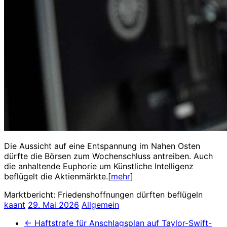
Die Aussicht auf eine Entspannung im Nahen Osten
dürfte die Börsen zum Wochenschluss antreiben. Auch
die anhaltende Euphorie um Künstliche Intelligenz
beflügelt die Aktienmärkte.[
mehr
]
Marktbericht: Friedenshoffnungen dürften beflügeln
kaant
29. Mai 2026
Allgemein
←
Haftstrafe für Anschlagsplan auf Taylor-Swift-