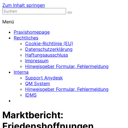
Zum Inhalt springen
Nephrologische Praxis mit Dialyse
Dialyse Leer
Menü
Praxishomepage
Rechtliches
Cookie-Richtlinie (EU)
Datenschutzerklärung
Haftungsausschluss
Impressum
Hinweisgeber Formular, Fehlermeldung
Interna
Support Anydesk
QM System
Hinweisgeber Formular, Fehlermeldung
IDMS
Marktbericht:
Friedenshoffnungen