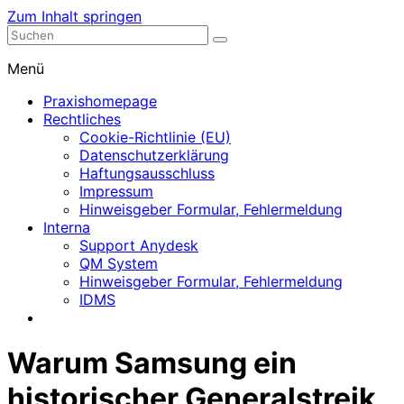
Zum Inhalt springen
Nephrologische Praxis mit Dialyse
Dialyse Leer
Menü
Praxishomepage
Rechtliches
Cookie-Richtlinie (EU)
Datenschutzerklärung
Haftungsausschluss
Impressum
Hinweisgeber Formular, Fehlermeldung
Interna
Support Anydesk
QM System
Hinweisgeber Formular, Fehlermeldung
IDMS
Warum Samsung ein
historischer Generalstreik