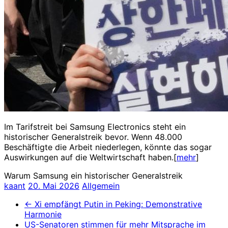
Im Tarifstreit bei Samsung Electronics steht ein
historischer Generalstreik bevor. Wenn 48.000
Beschäftigte die Arbeit niederlegen, könnte das sogar
Auswirkungen auf die Weltwirtschaft haben.[
mehr
]
Warum Samsung ein historischer Generalstreik
kaant
20. Mai 2026
Allgemein
←
Xi empfängt Putin in Peking: Demonstrative
Harmonie
US-Senatoren stimmen für mehr Mitsprache im