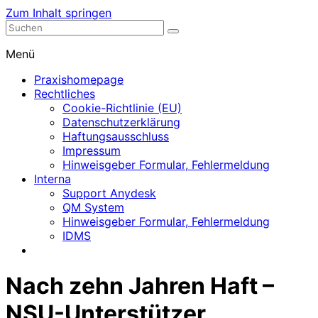
Zum Inhalt springen
Nephrologische Praxis mit Dialyse
Dialyse Leer
Menü
Praxishomepage
Rechtliches
Cookie-Richtlinie (EU)
Datenschutzerklärung
Haftungsausschluss
Impressum
Hinweisgeber Formular, Fehlermeldung
Interna
Support Anydesk
QM System
Hinweisgeber Formular, Fehlermeldung
IDMS
Nach zehn Jahren Haft –
NSU-Unterstützer