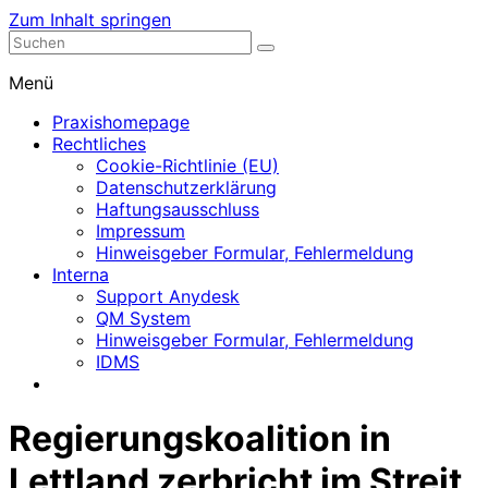
Zum Inhalt springen
Nephrologische Praxis mit Dialyse
Dialyse Leer
Menü
Praxishomepage
Rechtliches
Cookie-Richtlinie (EU)
Datenschutzerklärung
Haftungsausschluss
Impressum
Hinweisgeber Formular, Fehlermeldung
Interna
Support Anydesk
QM System
Hinweisgeber Formular, Fehlermeldung
IDMS
Regierungskoalition in
Lettland zerbricht im Streit