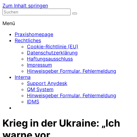
Zum Inhalt springen
Nephrologische Praxis mit Dialyse
Dialyse Leer
Menü
Praxishomepage
Rechtliches
Cookie-Richtlinie (EU)
Datenschutzerklärung
Haftungsausschluss
Impressum
Hinweisgeber Formular, Fehlermeldung
Interna
Support Anydesk
QM System
Hinweisgeber Formular, Fehlermeldung
IDMS
Krieg in der Ukraine: „Ich
warne vor