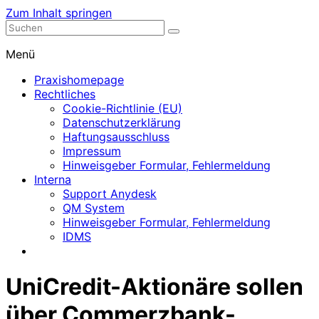
Zum Inhalt springen
Nephrologische Praxis mit Dialyse
Dialyse Leer
Menü
Praxishomepage
Rechtliches
Cookie-Richtlinie (EU)
Datenschutzerklärung
Haftungsausschluss
Impressum
Hinweisgeber Formular, Fehlermeldung
Interna
Support Anydesk
QM System
Hinweisgeber Formular, Fehlermeldung
IDMS
UniCredit-Aktionäre sollen
über Commerzbank-