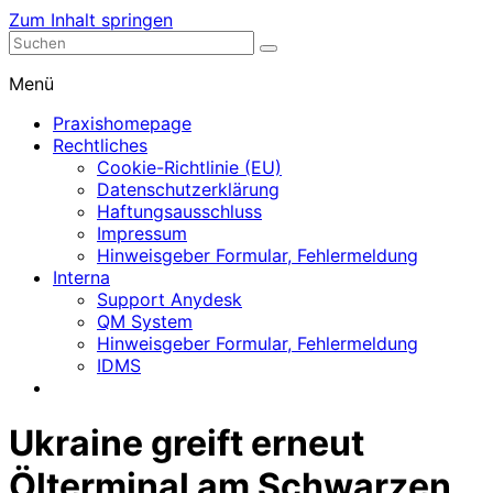
Zum Inhalt springen
Nephrologische Praxis mit Dialyse
Dialyse Leer
Menü
Praxishomepage
Rechtliches
Cookie-Richtlinie (EU)
Datenschutzerklärung
Haftungsausschluss
Impressum
Hinweisgeber Formular, Fehlermeldung
Interna
Support Anydesk
QM System
Hinweisgeber Formular, Fehlermeldung
IDMS
Ukraine greift erneut
Ölterminal am Schwarzen