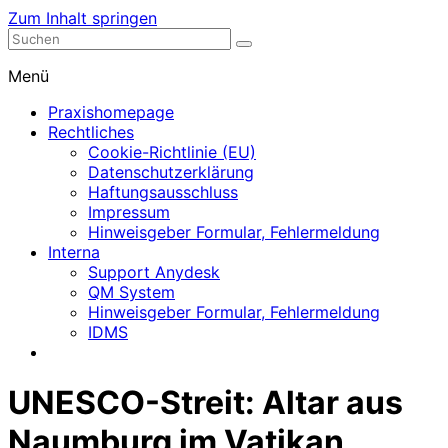
Zum Inhalt springen
Nephrologische Praxis mit Dialyse
Dialyse Leer
Menü
Praxishomepage
Rechtliches
Cookie-Richtlinie (EU)
Datenschutzerklärung
Haftungsausschluss
Impressum
Hinweisgeber Formular, Fehlermeldung
Interna
Support Anydesk
QM System
Hinweisgeber Formular, Fehlermeldung
IDMS
UNESCO-Streit: Altar aus
Naumburg im Vatikan