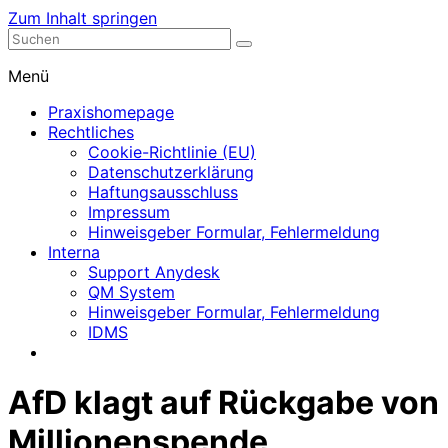
Zum Inhalt springen
Nephrologische Praxis mit Dialyse
Dialyse Leer
Menü
Praxishomepage
Rechtliches
Cookie-Richtlinie (EU)
Datenschutzerklärung
Haftungsausschluss
Impressum
Hinweisgeber Formular, Fehlermeldung
Interna
Support Anydesk
QM System
Hinweisgeber Formular, Fehlermeldung
IDMS
AfD klagt auf Rückgabe von
Millionenspende