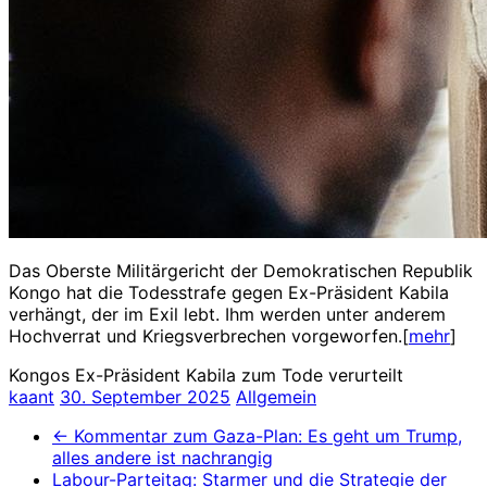
Das Oberste Militärgericht der Demokratischen Republik
Kongo hat die Todesstrafe gegen Ex-Präsident Kabila
verhängt, der im Exil lebt. Ihm werden unter anderem
Hochverrat und Kriegsverbrechen vorgeworfen.[
mehr
]
Kongos Ex-Präsident Kabila zum Tode verurteilt
kaant
30. September 2025
Allgemein
←
Kommentar zum Gaza-Plan: Es geht um Trump,
alles andere ist nachrangig
Labour-Parteitag: Starmer und die Strategie der