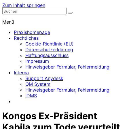
Zum Inhalt springen
Nephrologische Praxis mit Dialyse
Dialyse Leer
Menü
Praxishomepage
Rechtliches
Cookie-Richtlinie (EU)
Datenschutzerklärung
Haftungsausschluss
Impressum
Hinweisgeber Formular, Fehlermeldung
Interna
Support Anydesk
QM System
Hinweisgeber Formular, Fehlermeldung
IDMS
Kongos Ex-Präsident
Kabila zum Tode verurteilt