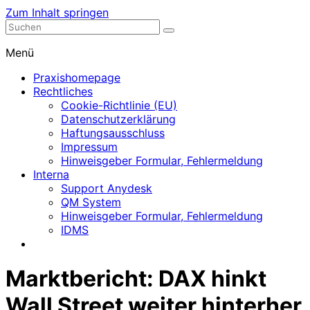
Zum Inhalt springen
Nephrologische Praxis mit Dialyse
Dialyse Leer
Menü
Praxishomepage
Rechtliches
Cookie-Richtlinie (EU)
Datenschutzerklärung
Haftungsausschluss
Impressum
Hinweisgeber Formular, Fehlermeldung
Interna
Support Anydesk
QM System
Hinweisgeber Formular, Fehlermeldung
IDMS
Marktbericht: DAX hinkt
Wall Street weiter hinterher