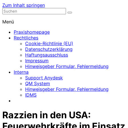
Zum Inhalt springen
Nephrologische Praxis mit Dialyse
Dialyse Leer
Menü
Praxishomepage
Rechtliches
Cookie-Richtlinie (EU)
Datenschutzerklärung
Haftungsausschluss
Impressum
Hinweisgeber Formular, Fehlermeldung
Interna
Support Anydesk
QM System
Hinweisgeber Formular, Fehlermeldung
IDMS
Razzien in den USA:
Feuerwehrkräfte im Einsatz