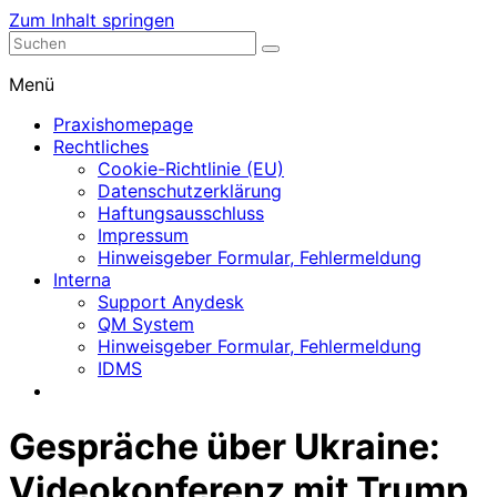
Zum Inhalt springen
Nephrologische Praxis mit Dialyse
Dialyse Leer
Menü
Praxishomepage
Rechtliches
Cookie-Richtlinie (EU)
Datenschutzerklärung
Haftungsausschluss
Impressum
Hinweisgeber Formular, Fehlermeldung
Interna
Support Anydesk
QM System
Hinweisgeber Formular, Fehlermeldung
IDMS
Gespräche über Ukraine:
Videokonferenz mit Trump