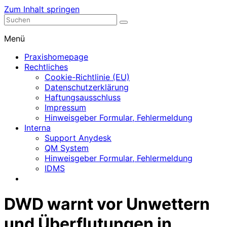
Zum Inhalt springen
Nephrologische Praxis mit Dialyse
Dialyse Leer
Menü
Praxishomepage
Rechtliches
Cookie-Richtlinie (EU)
Datenschutzerklärung
Haftungsausschluss
Impressum
Hinweisgeber Formular, Fehlermeldung
Interna
Support Anydesk
QM System
Hinweisgeber Formular, Fehlermeldung
IDMS
DWD warnt vor Unwettern
und Überflutungen in