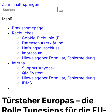
Zum Inhalt springen
Nephrologische Praxis mit Dialyse
Dialyse Leer
Menü
Praxishomepage
Rechtliches
Cookie-Richtlinie (EU)
Datenschutzerklärung
Haftungsausschluss
Impressum
Hinweisgeber Formular, Fehlermeldung
Interna
Support Anydesk
QM System
Hinweisgeber Formular, Fehlermeldung
IDMS
Türsteher Europas – die
Rolle Tunesiens für die EU-