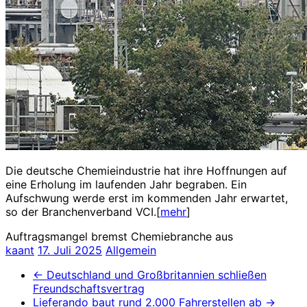
Die deutsche Chemieindustrie hat ihre Hoffnungen auf
eine Erholung im laufenden Jahr begraben. Ein
Aufschwung werde erst im kommenden Jahr erwartet,
so der Branchenverband VCI.[
mehr
]
Auftragsmangel bremst Chemiebranche aus
kaant
17. Juli 2025
Allgemein
←
Deutschland und Großbritannien schließen
Freundschaftsvertrag
Lieferando baut rund 2.000 Fahrerstellen ab
→