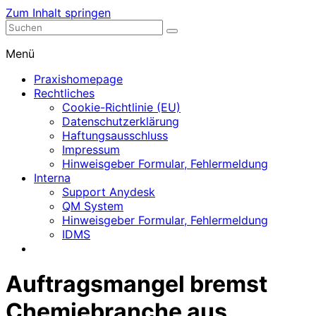
Zum Inhalt springen
Nephrologische Praxis mit Dialyse
Dialyse Leer
Menü
Praxishomepage
Rechtliches
Cookie-Richtlinie (EU)
Datenschutzerklärung
Haftungsausschluss
Impressum
Hinweisgeber Formular, Fehlermeldung
Interna
Support Anydesk
QM System
Hinweisgeber Formular, Fehlermeldung
IDMS
Auftragsmangel bremst
Chemiebranche aus