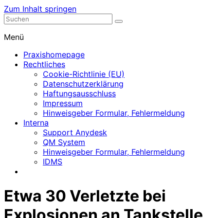
Zum Inhalt springen
Nephrologische Praxis mit Dialyse
Dialyse Leer
Menü
Praxishomepage
Rechtliches
Cookie-Richtlinie (EU)
Datenschutzerklärung
Haftungsausschluss
Impressum
Hinweisgeber Formular, Fehlermeldung
Interna
Support Anydesk
QM System
Hinweisgeber Formular, Fehlermeldung
IDMS
Etwa 30 Verletzte bei
Explosionen an Tankstelle