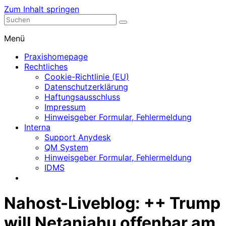
Zum Inhalt springen
Nephrologische Praxis mit Dialyse
Dialyse Leer
Menü
Praxishomepage
Rechtliches
Cookie-Richtlinie (EU)
Datenschutzerklärung
Haftungsausschluss
Impressum
Hinweisgeber Formular, Fehlermeldung
Interna
Support Anydesk
QM System
Hinweisgeber Formular, Fehlermeldung
IDMS
Nahost-Liveblog: ++ Trump
will Netanjahu offenbar am