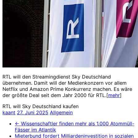
RTL will den Streamingdienst Sky Deutschland
übernehmen. Damit will der Medienkonzern vor allem
Netflix und Amazon Prime Konkurrenz machen. Es wäre
der größte Deal seit dem Jahr 2000 für RTL.[
mehr
]
RTL will Sky Deutschland kaufen
kaant
27. Juni 2025
Allgemein
←
Wissenschaftler finden mehr als 1.000 Atommüll-
Fässer im Atlantik
Mieterbund fordert Milliardeninvestition in sozialen