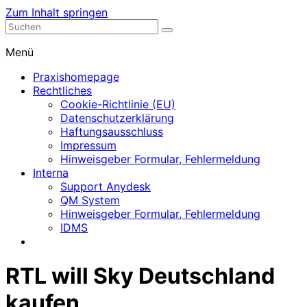
Zum Inhalt springen
Nephrologische Praxis mit Dialyse
Dialyse Leer
Menü
Praxishomepage
Rechtliches
Cookie-Richtlinie (EU)
Datenschutzerklärung
Haftungsausschluss
Impressum
Hinweisgeber Formular, Fehlermeldung
Interna
Support Anydesk
QM System
Hinweisgeber Formular, Fehlermeldung
IDMS
RTL will Sky Deutschland
kaufen