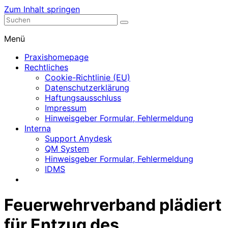
Zum Inhalt springen
Nephrologische Praxis mit Dialyse
Dialyse Leer
Menü
Praxishomepage
Rechtliches
Cookie-Richtlinie (EU)
Datenschutzerklärung
Haftungsausschluss
Impressum
Hinweisgeber Formular, Fehlermeldung
Interna
Support Anydesk
QM System
Hinweisgeber Formular, Fehlermeldung
IDMS
Feuerwehrverband plädiert
für Entzug des