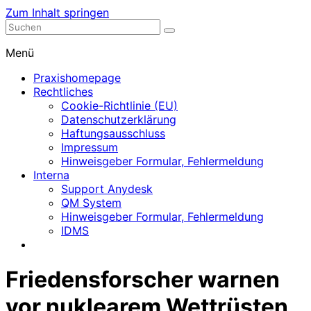
Zum Inhalt springen
Nephrologische Praxis mit Dialyse
Dialyse Leer
Menü
Praxishomepage
Rechtliches
Cookie-Richtlinie (EU)
Datenschutzerklärung
Haftungsausschluss
Impressum
Hinweisgeber Formular, Fehlermeldung
Interna
Support Anydesk
QM System
Hinweisgeber Formular, Fehlermeldung
IDMS
Friedensforscher warnen
vor nuklearem Wettrüsten