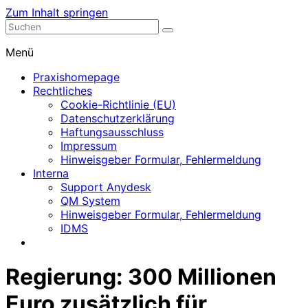
Zum Inhalt springen
Nephrologische Praxis mit Dialyse
Dialyse Leer
Menü
Praxishomepage
Rechtliches
Cookie-Richtlinie (EU)
Datenschutzerklärung
Haftungsausschluss
Impressum
Hinweisgeber Formular, Fehlermeldung
Interna
Support Anydesk
QM System
Hinweisgeber Formular, Fehlermeldung
IDMS
Regierung: 300 Millionen
Euro zusätzlich für