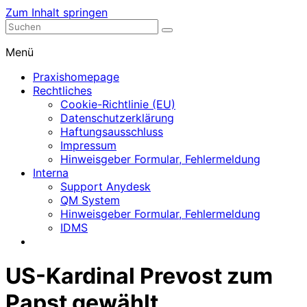
Zum Inhalt springen
Nephrologische Praxis mit Dialyse
Dialyse Leer
Menü
Praxishomepage
Rechtliches
Cookie-Richtlinie (EU)
Datenschutzerklärung
Haftungsausschluss
Impressum
Hinweisgeber Formular, Fehlermeldung
Interna
Support Anydesk
QM System
Hinweisgeber Formular, Fehlermeldung
IDMS
US-Kardinal Prevost zum
Papst gewählt