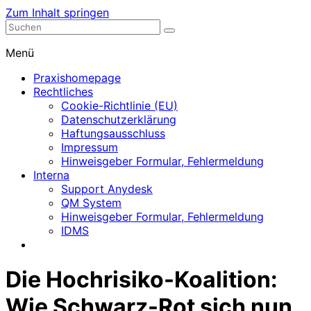
Zum Inhalt springen
Nephrologische Praxis mit Dialyse
Dialyse Leer
Menü
Praxishomepage
Rechtliches
Cookie-Richtlinie (EU)
Datenschutzerklärung
Haftungsausschluss
Impressum
Hinweisgeber Formular, Fehlermeldung
Interna
Support Anydesk
QM System
Hinweisgeber Formular, Fehlermeldung
IDMS
Die Hochrisiko-Koalition:
Wie Schwarz-Rot sich nun