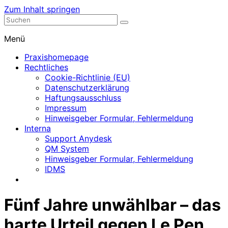
Zum Inhalt springen
Nephrologische Praxis mit Dialyse
Dialyse Leer
Menü
Praxishomepage
Rechtliches
Cookie-Richtlinie (EU)
Datenschutzerklärung
Haftungsausschluss
Impressum
Hinweisgeber Formular, Fehlermeldung
Interna
Support Anydesk
QM System
Hinweisgeber Formular, Fehlermeldung
IDMS
Fünf Jahre unwählbar – das
harte Urteil gegen Le Pen