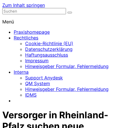
Zum Inhalt springen
Nephrologische Praxis mit Dialyse
Dialyse Leer
Menü
Praxishomepage
Rechtliches
Cookie-Richtlinie (EU)
Datenschutzerklärung
Haftungsausschluss
Impressum
Hinweisgeber Formular, Fehlermeldung
Interna
Support Anydesk
QM System
Hinweisgeber Formular, Fehlermeldung
IDMS
Versorger in Rheinland-
Pfalz suchen neue