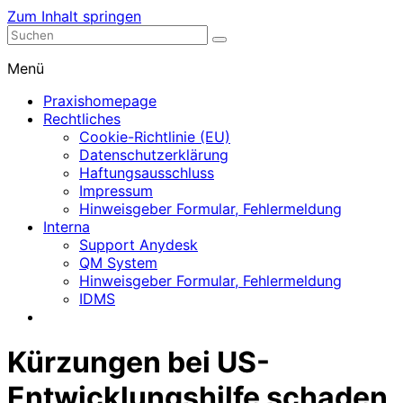
Zum Inhalt springen
Nephrologische Praxis mit Dialyse
Dialyse Leer
Menü
Praxishomepage
Rechtliches
Cookie-Richtlinie (EU)
Datenschutzerklärung
Haftungsausschluss
Impressum
Hinweisgeber Formular, Fehlermeldung
Interna
Support Anydesk
QM System
Hinweisgeber Formular, Fehlermeldung
IDMS
Kürzungen bei US-
Entwicklungshilfe schaden