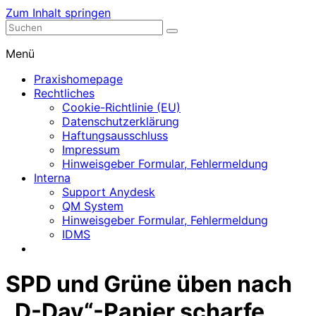
Zum Inhalt springen
Nephrologische Praxis mit Dialyse
Dialyse Leer
Menü
Praxishomepage
Rechtliches
Cookie-Richtlinie (EU)
Datenschutzerklärung
Haftungsausschluss
Impressum
Hinweisgeber Formular, Fehlermeldung
Interna
Support Anydesk
QM System
Hinweisgeber Formular, Fehlermeldung
IDMS
SPD und Grüne üben nach
„D-Day“-Papier scharfe