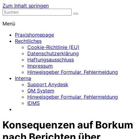
Zum Inhalt springen
Nephrologische Praxis mit Dialyse
Dialyse Leer
Menü
Praxishomepage
Rechtliches
Cookie-Richtlinie (EU)
Datenschutzerklärung
Haftungsausschluss
Impressum
Hinweisgeber Formular, Fehlermeldung
Interna
Support Anydesk
QM System
Hinweisgeber Formular, Fehlermeldung
IDMS
Konsequenzen auf Borkum
nach Berichten über