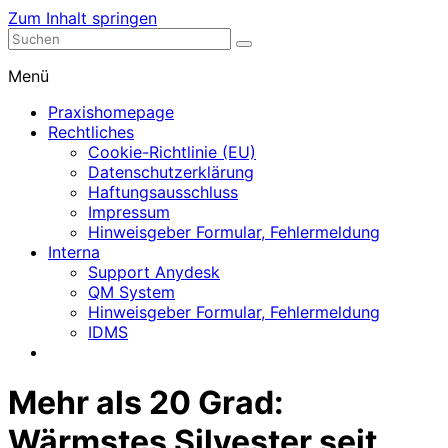
Zum Inhalt springen
Nephrologische Praxis mit Dialyse
Dialyse Leer
Menü
Praxishomepage
Rechtliches
Cookie-Richtlinie (EU)
Datenschutzerklärung
Haftungsausschluss
Impressum
Hinweisgeber Formular, Fehlermeldung
Interna
Support Anydesk
QM System
Hinweisgeber Formular, Fehlermeldung
IDMS
Mehr als 20 Grad:
Wärmstes Silvester seit