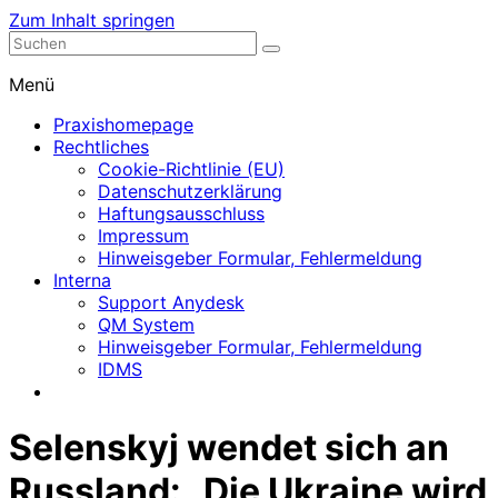
Zum Inhalt springen
Nephrologische Praxis mit Dialyse
Dialyse Leer
Menü
Praxishomepage
Rechtliches
Cookie-Richtlinie (EU)
Datenschutzerklärung
Haftungsausschluss
Impressum
Hinweisgeber Formular, Fehlermeldung
Interna
Support Anydesk
QM System
Hinweisgeber Formular, Fehlermeldung
IDMS
Selenskyj wendet sich an
Russland: „Die Ukraine wird